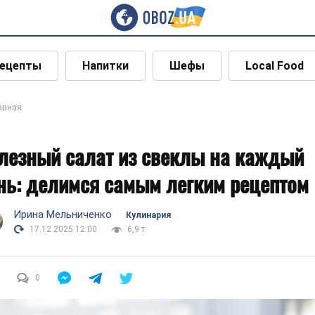
ецепты
Напитки
Шефы
Local Food
авная
лезный салат из свеклы на каждый
нь: делимся самым легким рецептом
Ирина Мельниченко
Кулинария
17.12.2025 12:00
6,9 т.
0