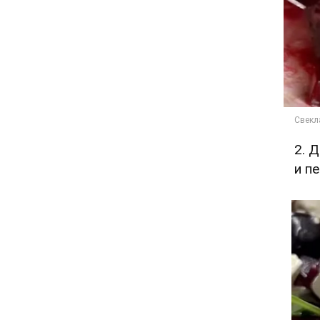
2. 
и п