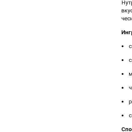
Нут
вку
чес
Инг
с
м
ч
р
с
Спо