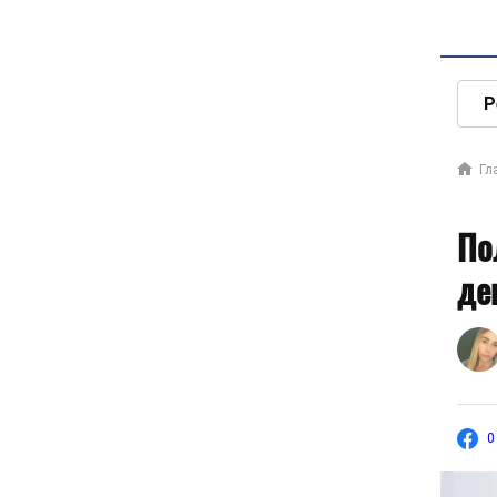
Р
Гл
По
де
0