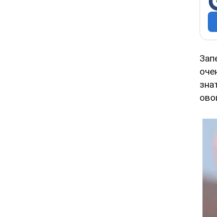
Зап
оче
зна
ово