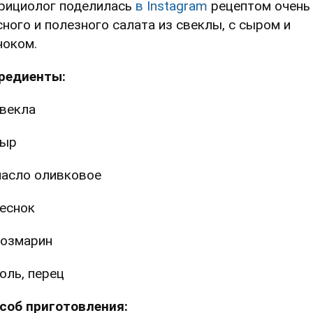
рициолог поделилась
в Instagram
рецептом очень
сного и полезного салата из свеклы, с сыром и
ноком.
редиенты:
векла
сыр
асло оливковое
еснок
озмарин
оль, перец
соб приготовления: