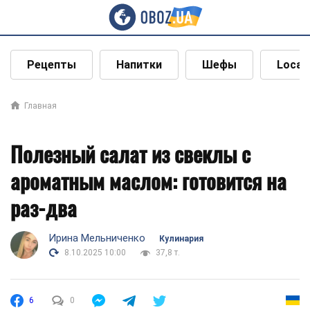
Рецепты
Напитки
Шефы
Local
Главная
Полезный салат из свеклы с
ароматным маслом: готовится на
раз-два
Ирина Мельниченко
Кулинария
8.10.2025 10:00
37,8 т.
6
0