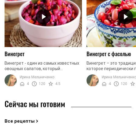
Винегрет
Винегрет с фасолью
Винегрет - один из самых известных
Винегрет – это традиц
овощных салатов, который
которое периодически 
чрезвычайно популярен в холодное
столе чуть ли не у кажд
Ирина Мельниченко
Ирина Мельниченк
время года. Когда ассортимент
Салат готовят из варен
4
120
4.5
4
120
овощей не особо большой, ...
соленых ...
Сейчас мы готовим
Все рецепты