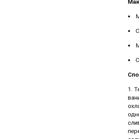
Мак
М
С
М
С
Спо
1. 
ван
охл
одн
сли
пер