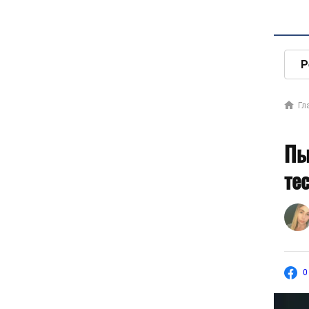
Р
Гл
Пы
те
0