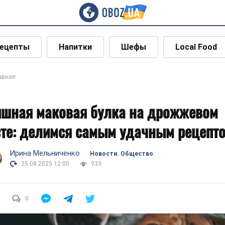
ецепты
Напитки
Шефы
Local Food
авная
шная маковая булка на дрожжевом
сте: делимся самым удачным рецепт
Ирина Мельниченко
Новости. Общество
25.08.2025 12:00
933
0