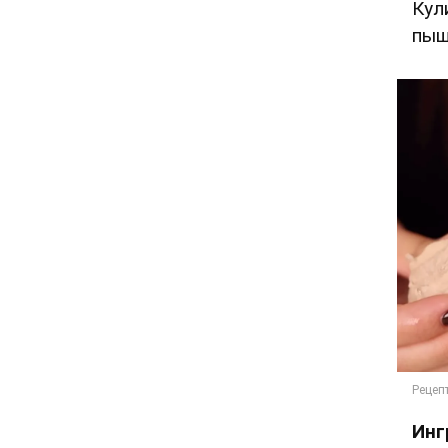
Кул
пыш
Инг