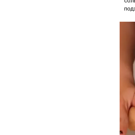
сол
под