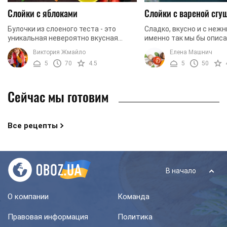
Слойки с яблоками
Слойки с вареной сгу
Булочки из слоеного теста - это
Сладко, вкусно и с неж
уникальная невероятно вкусная
именно так мы бы опис
выпечка, которую любят не только
выпечку! Такие слойки 
Виктория Жмайло
Елена Машнич
дети, но и практически все взрослые.
отличным угощением дл
5
70
4.5
5
50
Вкусное тесто, ...
ваших близких. ...
Сейчас мы готовим
Все рецепты
В начало
О компании
Команда
Правовая информация
Политика