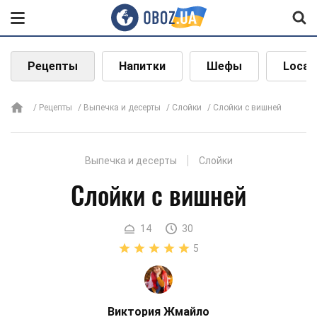
Рецепты
Напитки
Шефы
Local
Рецепты
Выпечка и десерты
Слойки
Слойки с вишней
Выпечка и десерты
Слойки
Слойки с вишней
14
30
5
Виктория Жмайло