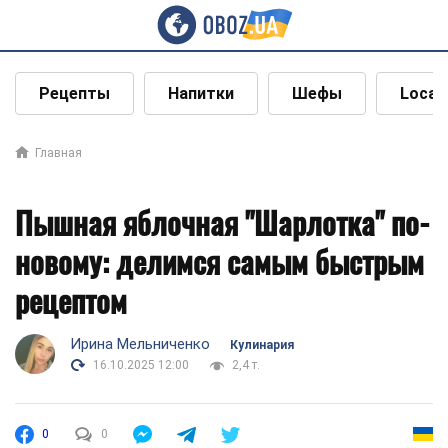
Рецепты
Напитки
Шефы
Local
Главная
Пышная яблочная "Шарлотка" по-
новому: делимся самым быстрым
рецептом
Ирина Мельниченко
Кулинария
16.10.2025 12:00
2,4 т.
0
0