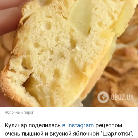
Кулинар поделилась
в Instagram
рецептом
очень пышной и вкусной яблочной "Шарлотки",