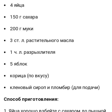
4 яйца
150 г сахара
200 г муки
3 ст. л. растительного масла
1 ч. л. разрыхлителя
5 яблок
корица (по вкусу)
кленовый сироп и пломбир (для подачи)
Способ приготовления:
1. Яйца хорошо взбейте с сахаром до пышной