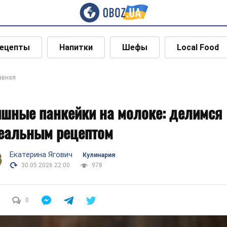
ецепты
Напитки
Шефы
Local Food
авная
шные панкейки на молоке: делимся
еальным рецептом
Екатерина Ягович
Кулинария
30.05.2026 22:00
978
0