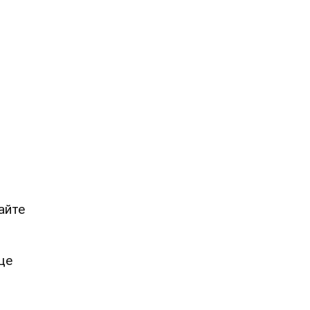
айте
ще