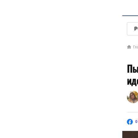
Р
Гл
Пы
ид
0