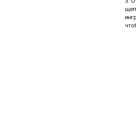
3. 
щеп
инг
что