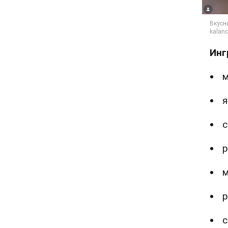
Инг
м
я
с
р
м
р
с