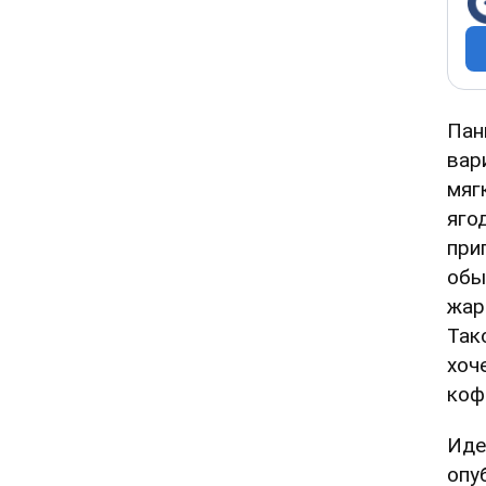
Пан
вар
мяг
яго
при
обы
жар
Так
хоч
коф
Иде
опу