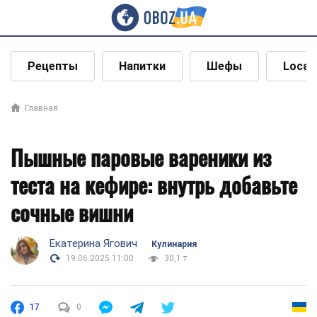
Рецепты
Напитки
Шефы
Local
Главная
Пышные паровые вареники из
теста на кефире: внутрь добавьте
сочные вишни
Екатерина Ягович
Кулинария
19.06.2025 11:00
30,1 т.
17
0