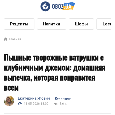
Рецепты
Напитки
Шефы
Local
Главная
Пышные творожные ватрушки с
клубничным джемом: домашняя
выпечка, которая понравится
всем
Екатерина Ягович
Кулинария
11.05.2026 18:00
3,6 т.