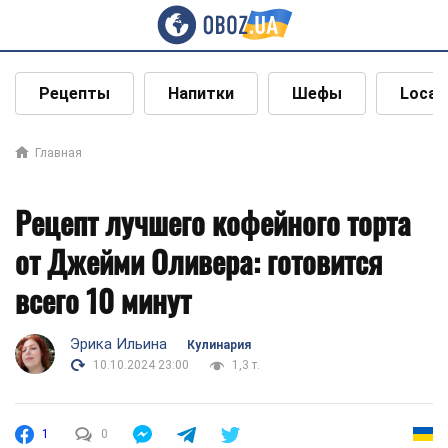
Рецепты
Напитки
Шефы
Local
Главная
Рецепт лучшего кофейного торта
от Джейми Оливера: готовится
всего 10 минут
Эрика Ильина
Кулинария
10.10.2024 23:00
1,3 т.
1
0