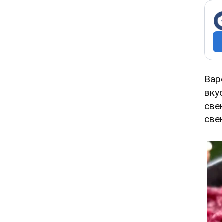
Вар
вку
све
све