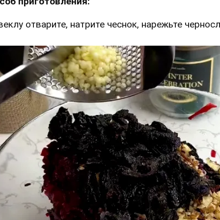
соб приготовления:
Свеклу отварите, натрите чеснок, нарежьте черносл