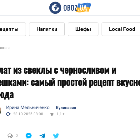
ецепты
Напитки
Шефы
Local Food
авная
лат из свеклы с черносливом и
ешками: самый простой рецепт вкусн
юда
Ирина Мельниченко
Кулинария
28.10.2025 08:00
1,1 т.
0