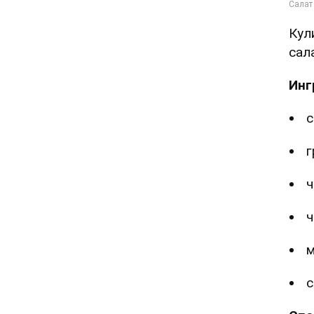
Кул
сал
Инг
с
г
ч
ч
м
с