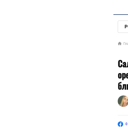
Р
Гл
Са
ор
бл
0