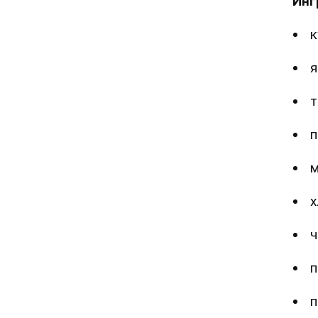
Инг
к
я
т
п
м
х
ч
п
п