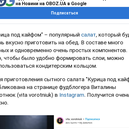
на Новини на OBOZ.UA в Google
Подписаться
рица под кайфом" – популярный
салат
, который бу
нь вкусно приготовить на обед. В составе много
ных и одновременно очень простых компонентов.
о, чтобы было удобно формировать слои, можно
пользоваться кондитерским кольцом.
я приготовления сытного салата "Курица под кай
бликована на странице фудблогера Виталины
тнюк (vita vorotniuk) в
Instagram
. Получится очен
сно.