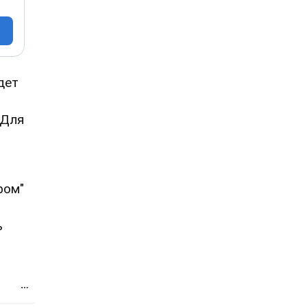
дет
 Для
фом"
ь