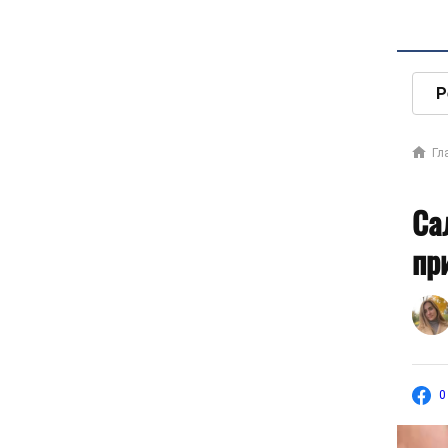
Р
Гл
Са
пр
0