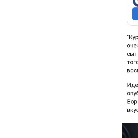
"Ку
оче
сыт
тог
вос
Иде
опу
Воро
вку