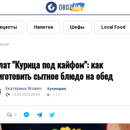
ецепты
Напитки
Шефы
Local Food
авная
лат "Курица под кайфом": как
иготовить сытное блюдо на обед
Екатерина Ягович
Кулинария
15.04.2025 09:00
1,1 т.
0