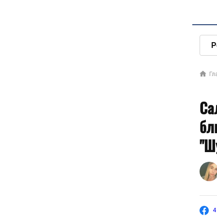
Р
Гл
Са
бл
"Ш
4