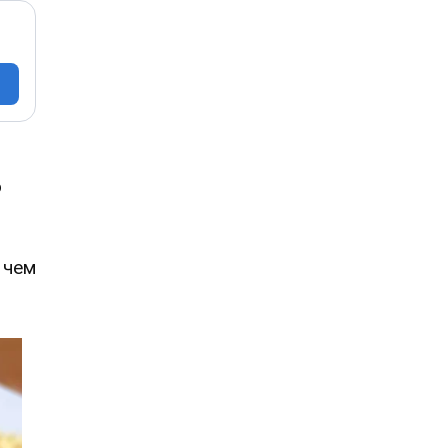
о
 чем