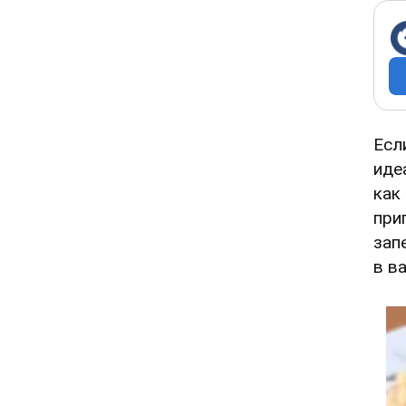
Есл
иде
как
при
зап
в в