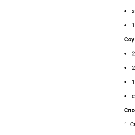
з
1
Соу
2
2
1
с
Спо
1. 