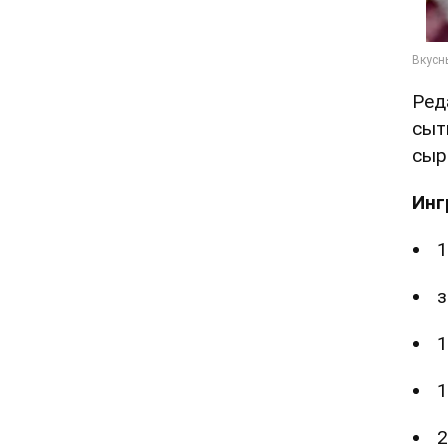
Ред
сыт
сыр
Инг
1
з
1
1
2