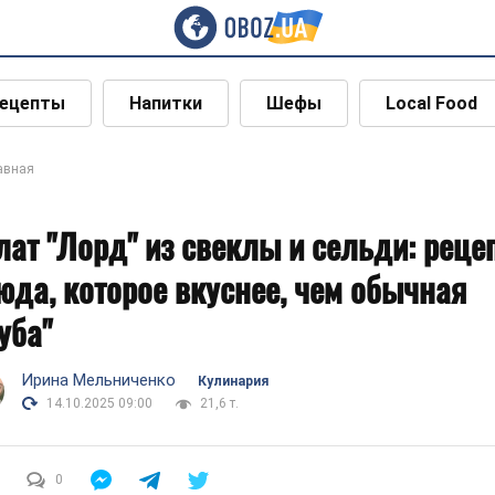
ецепты
Напитки
Шефы
Local Food
авная
лат "Лорд" из свеклы и сельди: реце
юда, которое вкуснее, чем обычная
уба"
Ирина Мельниченко
Кулинария
14.10.2025 09:00
21,6 т.
0