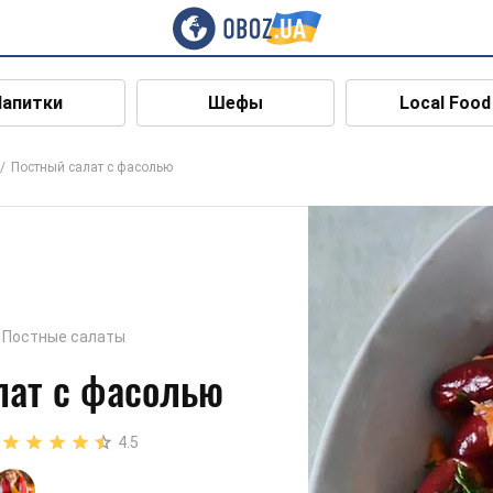
Напитки
Шефы
Local Food
Постный салат с фасолью
Постные салаты
лат с фасолью
4.5