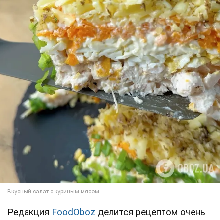
Редакция
FoodOboz
делится рецептом очень