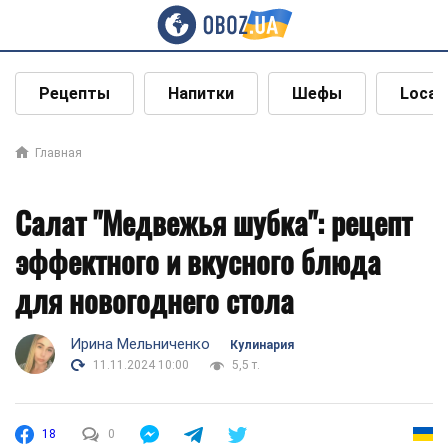
Рецепты
Напитки
Шефы
Local
Главная
Салат "Медвежья шубка": рецепт
эффектного и вкусного блюда
для новогоднего стола
Ирина Мельниченко
Кулинария
11.11.2024 10:00
5,5 т.
18
0