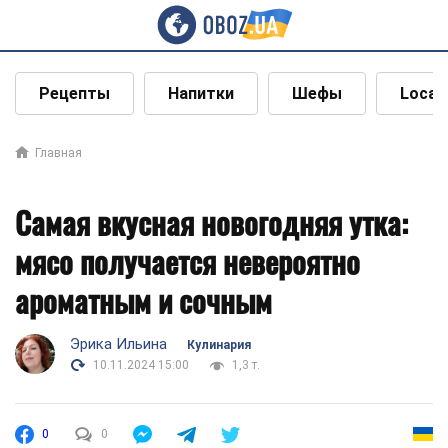
Рецепты
Напитки
Шефы
Local
Главная
Самая вкусная новогодняя утка:
мясо получается невероятно
ароматным и сочным
Эрика Ильина
Кулинария
10.11.2024 15:00
1,3 т.
0
0