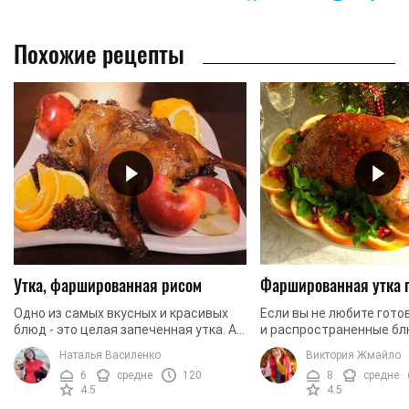
Похожие рецепты
Утка, фаршированная рисом
Фаршированная утка 
Одно из самых вкусных и красивых
Если вы не любите гото
блюд - это целая запеченная утка. А
и распространенные бл
когда внутри утки запекается еще и
рецепт для вас. Ведь с
Наталья Василенко
Виктория Жмайло
гарнир, то у данного блюда
предлагаем вам пригото
6
средне
120
8
средне
пропадают ...
царски. Для ...
4.5
4.5