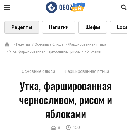
Рецепты
Напитки
Шефы
Local
Рецепты
Основные блюда
Фаршированная птица
Утка, фаршированная черносливом, рисом и яблоками
Основные блюда
Фаршированная птица
Утка, фаршированная
черносливом, рисом и
яблоками
8
150