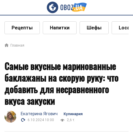
Рецепты
Напитки
Шефы
Local
Главная
Самые вкусные маринованные
баклажаны на скорую руку: что
добавить для несравненного
вкуса закуски
Екатерина Ягович
Кулинария
6.10.2024 10:00
2,6 т.