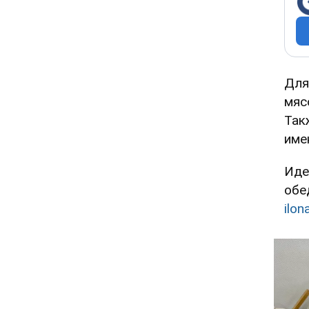
Для
мяс
Так
име
Иде
обе
ilon