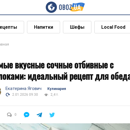
ецепты
Напитки
Шефы
Local Food
авная
мые вкусные сочные отбивные с
локами: идеальный рецепт для обед
Екатерина Ягович
Кулинария
2.01.2026 09:30
2,4 т.
0