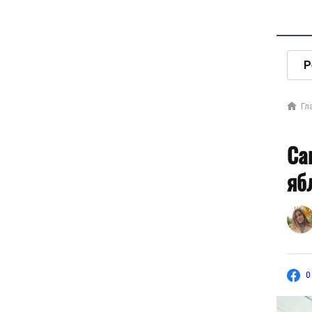
Р
Гл
Са
яб
0