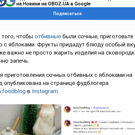
на Новини на OBOZ.UA в Google
Подписаться
 того, чтобы
отбивные
были сочные, приготовьте
о с яблоками. Фрукты придадут блюду особый вку
же важно не просто жарить изделия на сковородке
нно запечь.
я приготовления сочных отбивных с яблоками на
д опубликована на странице фудблогера
a.foodblog
в
Instagram
.