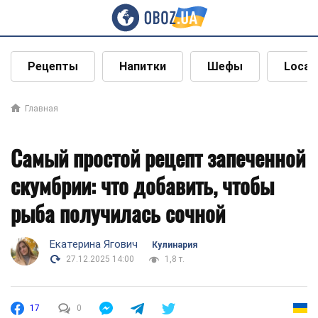
Рецепты
Напитки
Шефы
Local
Главная
Самый простой рецепт запеченной
скумбрии: что добавить, чтобы
рыба получилась сочной
Екатерина Ягович
Кулинария
27.12.2025 14:00
1,8 т.
17
0