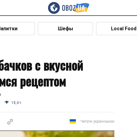
Напитки
Шефы
Local Food
бачков с вкусной
мся рецептом
я
18,4 т.
Читати українською