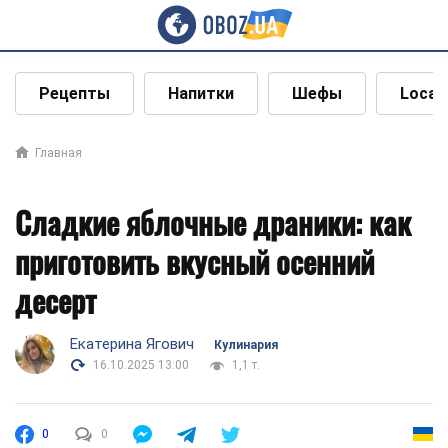
Рецепты
Напитки
Шефы
Local
Главная
Сладкие яблочные драники: как
приготовить вкусный осенний
десерт
Екатерина Ягович
Кулинария
16.10.2025 13:00
1,1 т.
0
0