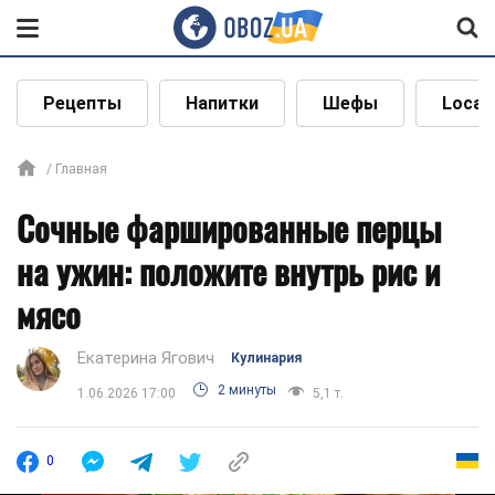
Рецепты
Напитки
Шефы
Local
Главная
Сочные фаршированные перцы
на ужин: положите внутрь рис и
мясо
Екатерина Ягович
Кулинария
2 минуты
1.06.2026 17:00
5,1 т.
0