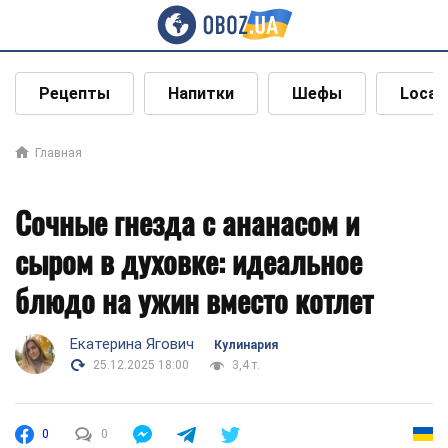
Рецепты
Напитки
Шефы
Local
Главная
Сочные гнезда с ананасом и
сыром в духовке: идеальное
блюдо на ужин вместо котлет
Екатерина Ягович
Кулинария
25.12.2025 18:00
3,4 т.
0
0