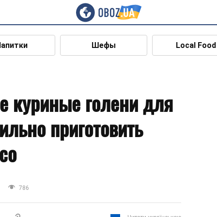
Напитки
Шефы
Local Food
е куриные голени для
вильно приготовить
со
786