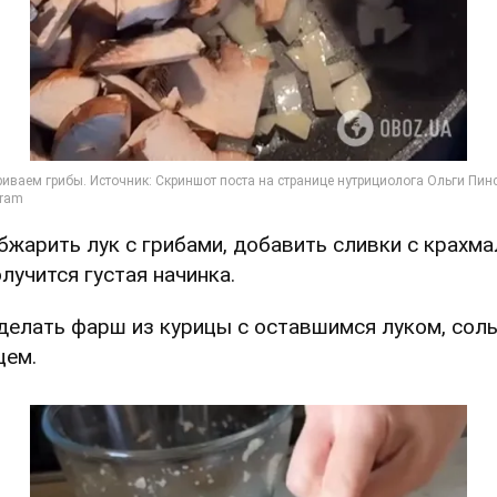
Обжарить лук с грибами, добавить сливки с крахм
олучится густая начинка.
Сделать фарш из курицы с оставшимся луком, сол
цем.