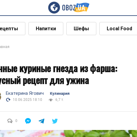
ецепты
Напитки
Шефы
Local Food
авная
чные куриные гнезда из фарша:
усный рецепт для ужина
Екатерина Ягович
Кулинария
10.06.2025 18:10
6,7 т.
0