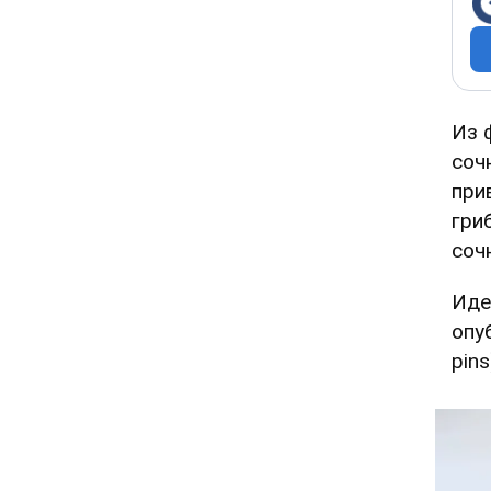
Из 
соч
при
гри
соч
Иде
опу
pins