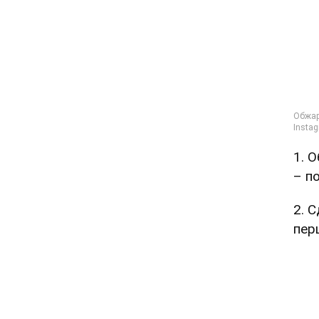
1. 
– п
2. 
пер