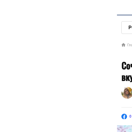
Р
Гл
Со
вк
0