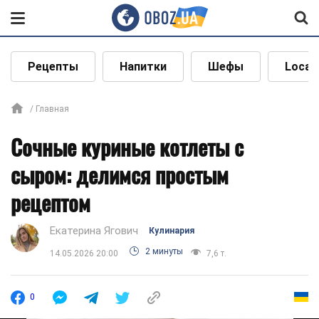
Рецепты
Напитки
Шефы
Local
Главная
Сочные куриные котлеты с
сыром: делимся простым
рецептом
Екатерина Ягович
Кулинария
2 минуты
14.05.2026 20:00
7,6 т.
0