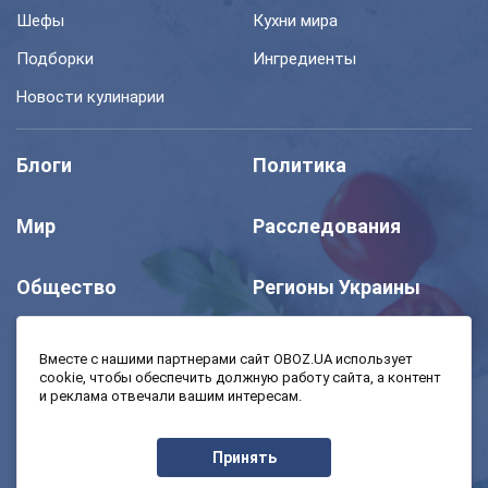
Шефы
Кухни мира
Подборки
Ингредиенты
Новости кулинарии
Блоги
Политика
Мир
Расследования
Общество
Регионы Украины
Шоу
Спорт
Вместе с нашими партнерами сайт OBOZ.UA использует
cookie, чтобы обеспечить должную работу сайта, а контент
и реклама отвечали вашим интересам.
Моя школа
Авто
Принять
MedOboz
Экономика