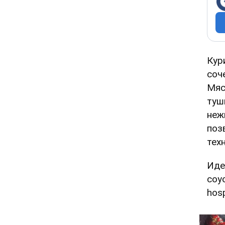
Кур
соч
Мяс
туш
неж
поз
тех
Иде
соу
hos