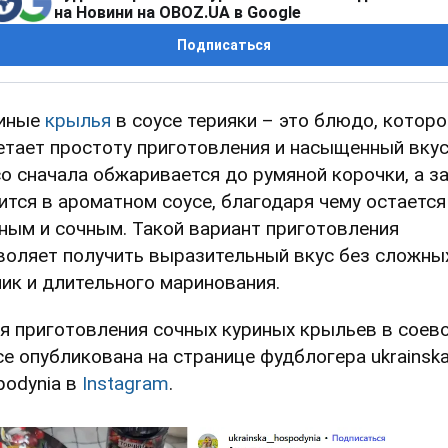
на Новини на OBOZ.UA в Google
Подписаться
иные
крылья
в соусе терияки – это блюдо, которо
етает простоту приготовления и насыщенный вкус
о сначала обжаривается до румяной корочки, а з
ится в ароматном соусе, благодаря чему остается
ным и сочным. Такой вариант приготовления
воляет получить выразительный вкус без сложны
ник и длительного маринования.
я приготовления сочных куриных крыльев в соев
се опубликована на странице фудблогера ukrainsk
podynia в
Instagram
.