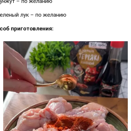
унжут – по желанию
еленый лук – по желанию
соб приготовления: