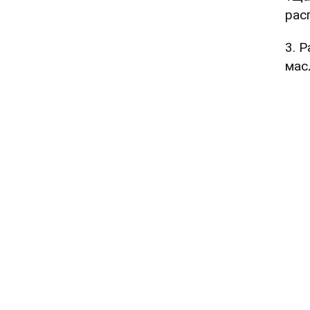
рас
3. 
мас