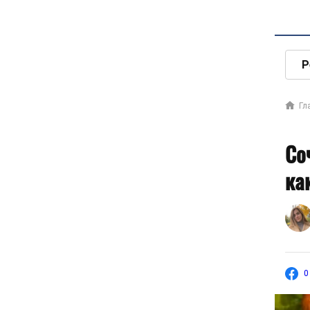
Р
Гл
Со
ка
0