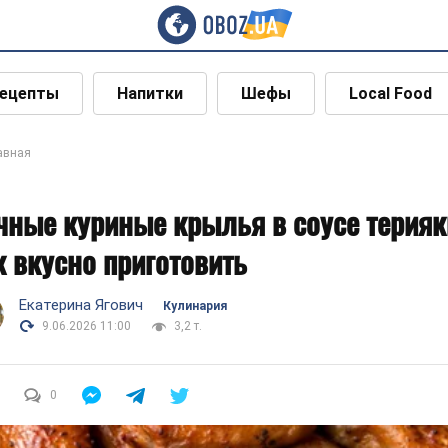
ецепты
Напитки
Шефы
Local Food
авная
чные куриные крылья в соусе терияк
к вкусно приготовить
Екатерина Ягович
Кулинария
9.06.2026 11:00
3,2 т.
0