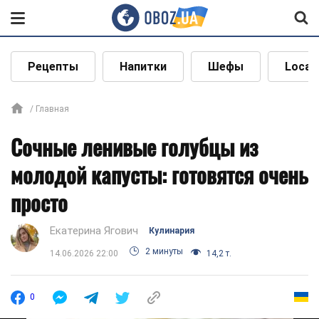
Рецепты
Напитки
Шефы
Local
Главная
Сочные ленивые голубцы из
молодой капусты: готовятся очень
просто
Екатерина Ягович
Кулинария
2 минуты
14.06.2026 22:00
14,2 т.
0