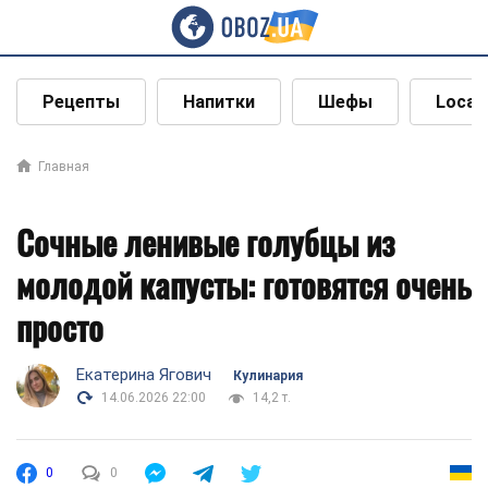
Рецепты
Напитки
Шефы
Local
Главная
Сочные ленивые голубцы из
молодой капусты: готовятся очень
просто
Екатерина Ягович
Кулинария
14.06.2026 22:00
14,2 т.
0
0