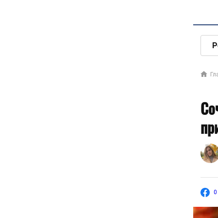
Р
Гл
Со
пр
0