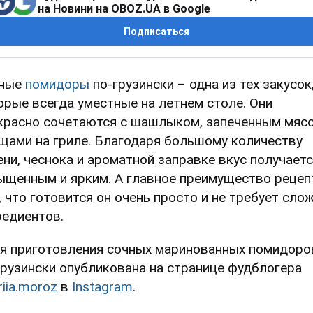
на Новини на OBOZ.UA в Google
Подписаться
ные
помидоры
по-грузински – одна из тех закусок
орые всегда уместные на летнем столе. Они
красно сочетаются с шашлыком, запеченным мяс
щами на гриле. Благодаря большому количеству
ени, чеснока и ароматной заправке вкус получает
ыщенным и ярким. А главное преимущество рецеп
, что готовится он очень просто и не требует сло
редиентов.
я приготовления сочных маринованных помидоро
грузински опубликована на странице фудблогера
riia.moroz
в
Instagram
.