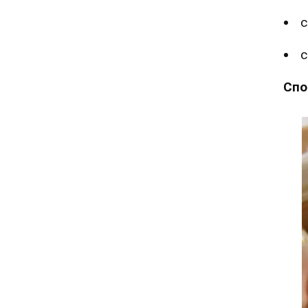
с
с
Спо