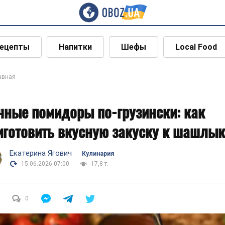
ецепты
Напитки
Шефы
Local Food
авная
чные помидоры по-грузински: как
иготовить вкусную закуску к шашлык
Екатерина Ягович
Кулинария
15.06.2026 07:00
17,8 т.
0