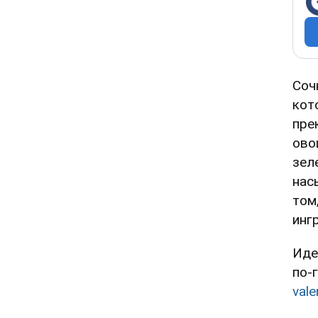
Соч
кот
пре
ово
зел
нас
том
инг
Иде
по-
vale