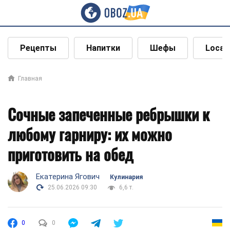
Рецепты
Напитки
Шефы
Local
Главная
Сочные запеченные ребрышки к
любому гарниру: их можно
приготовить на обед
Екатерина Ягович
Кулинария
25.06.2026 09:30
6,6 т.
0
0