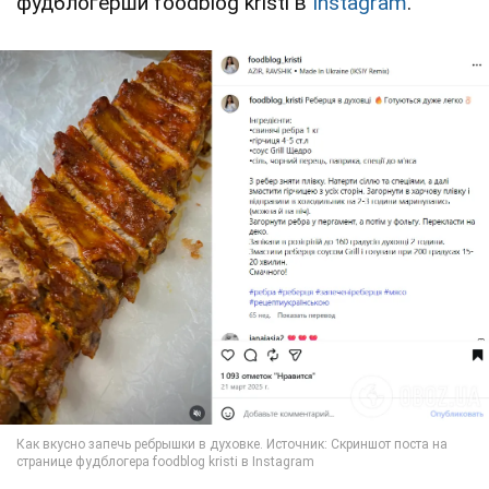
фудблогерши foodblog kristi в
Instagram
.