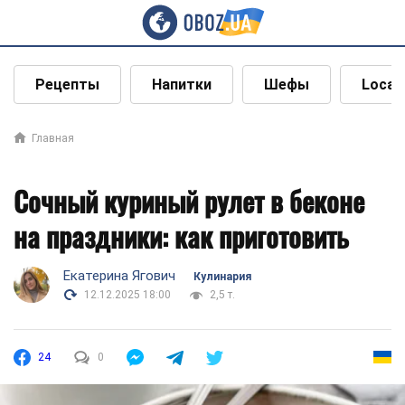
Рецепты
Напитки
Шефы
Local
Главная
Сочный куриный рулет в беконе
на праздники: как приготовить
Екатерина Ягович
Кулинария
12.12.2025 18:00
2,5 т.
24
0