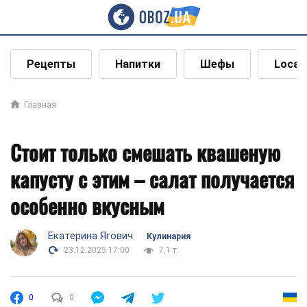
Рецепты
Напитки
Шефы
Local
Главная
Стоит только смешать квашеную
капусту с этим – салат получается
особенно вкусным
Екатерина Ягович
Кулинария
23.12.2025 17:00
7,1 т.
0
0