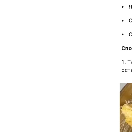
Я
С
С
Спо
1. 
ост