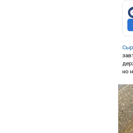
Сыр
зав
дер
но 