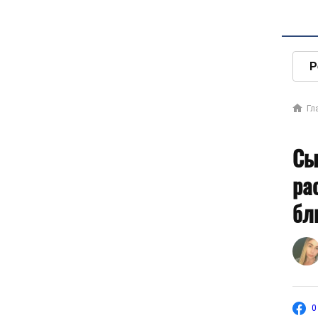
Р
Гл
Сы
ра
бл
0