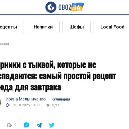
ецепты
Напитки
Шефы
Local Food
авная
рники с тыквой, которые не
спадаются: самый простой рецепт
юда для завтрака
Ирина Мельниченко
Кулинария
15.10.2025 10:00
5,9 т.
0