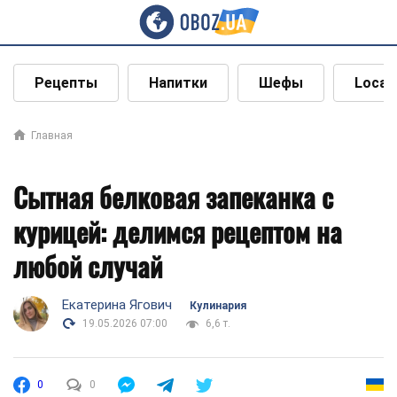
Рецепты
Напитки
Шефы
Local
Главная
Сытная белковая запеканка с
курицей: делимся рецептом на
любой случай
Екатерина Ягович
Кулинария
19.05.2026 07:00
6,6 т.
0
0