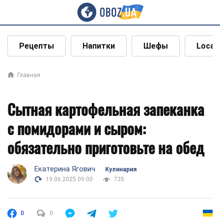
Рецепты
Напитки
Шефы
Local
Главная
Сытная картофельная запеканка
с помидорами и сыром:
обязательно приготовьте на обед
Екатерина Ягович
Кулинария
19.06.2025 09:00
735
0
0