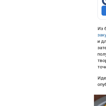
Из 
зак
и д
зат
пол
тво
точ
Иде
опу