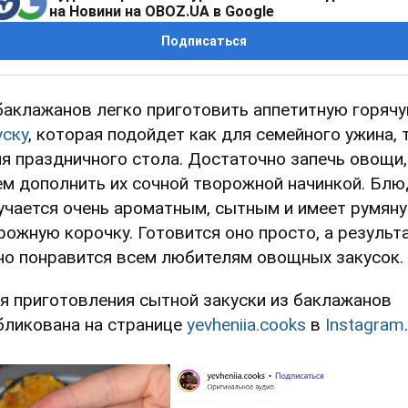
на Новини на OBOZ.UA в Google
Подписаться
баклажанов легко приготовить аппетитную горяч
уску
, которая подойдет как для семейного ужина, 
ля праздничного стола. Достаточно запечь овощи,
ем дополнить их сочной творожной начинкой. Бл
учается очень ароматным, сытным и имеет румян
рожную корочку. Готовится оно просто, а результ
но понравится всем любителям овощных закусок.
я приготовления сытной закуски из баклажанов
бликована на странице
yevheniia.cooks
в
Instagram
.