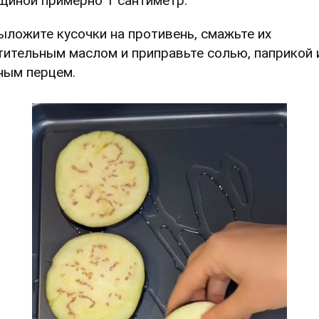
щиной примерно 1 сантиметр.
Выложите кусочки на противень, смажьте их
тительным маслом и приправьте солью, паприкой 
ным перцем.