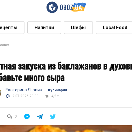
ецепты
Напитки
Шефы
Local Food
авная
тная закуска из баклажанов в духов
бавьте много сыра
Екатерина Ягович
Кулинария
2.07.2026 20:00
4,2 т.
0