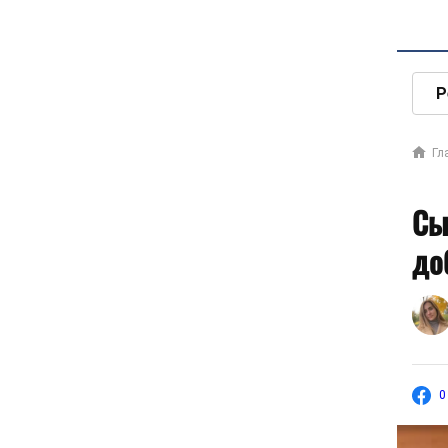
Р
Гл
Сы
до
0