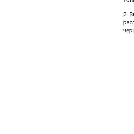
тол
2. 
рас
чер