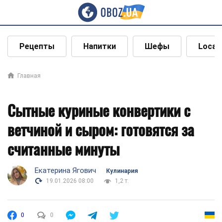
Рецепты
Напитки
Шефы
Local
Главная
Сытные куриные конвертики с
ветчиной и сыром: готовятся за
считанные минуты
Екатерина Ягович
Кулинария
19.01.2026 08:00
1,2 т.
0
0