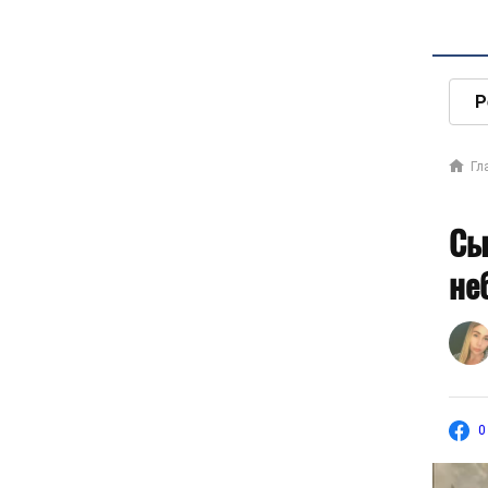
Р
Гл
Сы
не
0