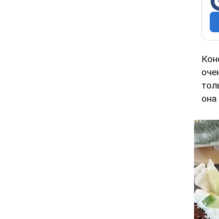
Кон
оче
тол
она