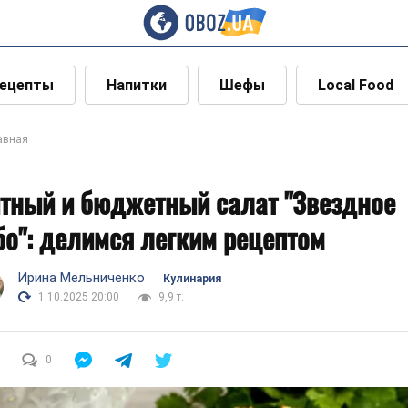
ецепты
Напитки
Шефы
Local Food
авная
тный и бюджетный салат "Звездное
бо": делимся легким рецептом
Ирина Мельниченко
Кулинария
1.10.2025 20:00
9,9 т.
0