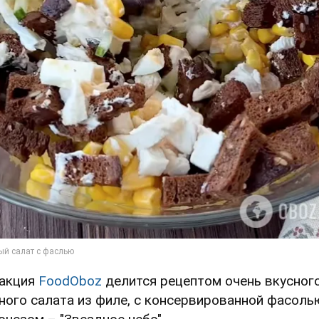
акция
FoodOboz
делится рецептом очень вкусного
ного салата из филе, с консервированной фасоль