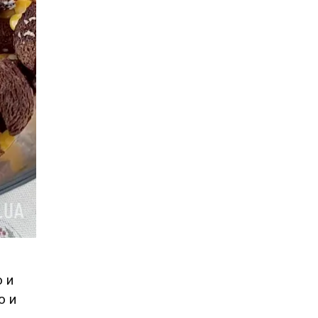
 и
ю и