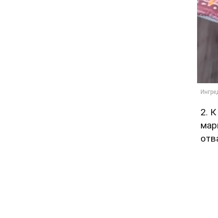
2. 
мар
отв