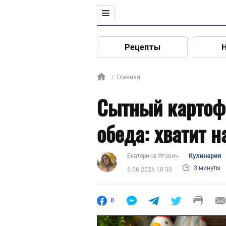
Рецепты
Главная
Сытный картоф
обеда: хватит н
Екатерина Ягович
Кулинария
3 минуты
5.06.2026 10:30
0