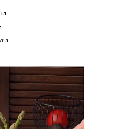
.л.
и
т.л.