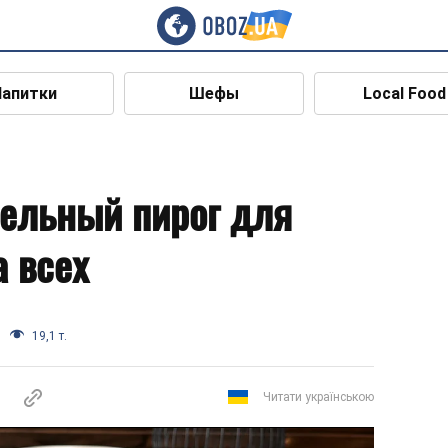
Напитки
Шефы
Local Food
ельный пирог для
а всех
19,1 т.
Читати українською