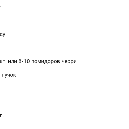
г
су
шт. или 8-10 помидоров черри
 пучок
л.