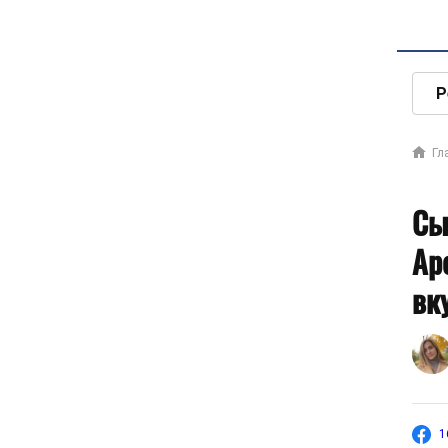
Р
Гл
Сы
Ар
вк
1