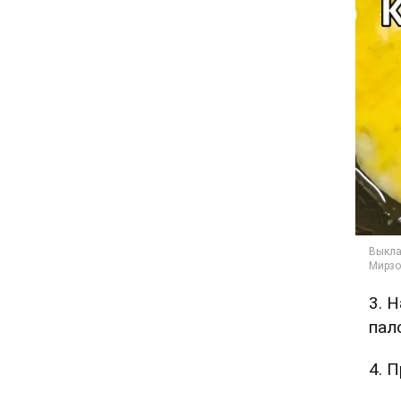
3. 
пал
4. 