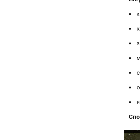
к
к
з
м
с
о
я
Спо