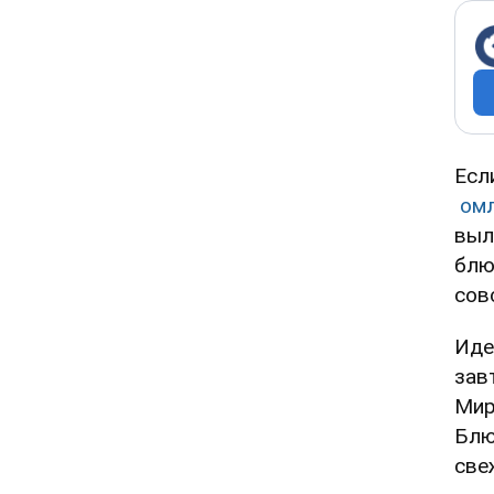
Есл
ом
выл
блю
сов
Иде
зав
Мир
Блю
све