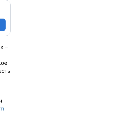
к –
кое
есть
н
am
.