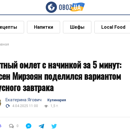
ецепты
Напитки
Шефы
Local Food
авная
тный омлет с начинкой за 5 минут:
сен Мирзоян поделился вариантом
усного завтрака
Екатерина Ягович
Кулинария
4.04.2025 11:00
1,5 т.
6
0