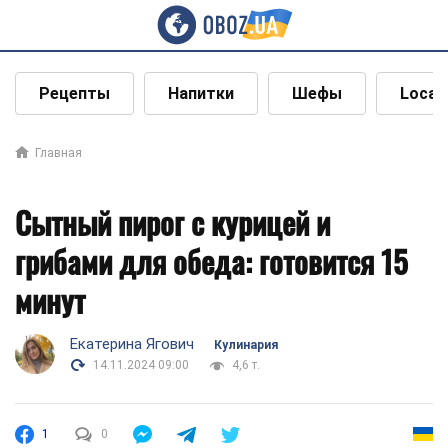
Рецепты
Напитки
Шефы
Local
Главная
Сытный пирог с курицей и
грибами для обеда: готовится 15
минут
Екатерина Ягович
Кулинария
14.11.2024 09:00
4,6 т.
1
0