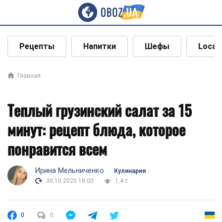
Рецепты
Напитки
Шефы
Local
Главная
Теплый грузинский салат за 15
минут: рецепт блюда, которое
понравится всем
Ирина Мельниченко
Кулинария
30.10.2025 18:00
1,4 т.
0
0