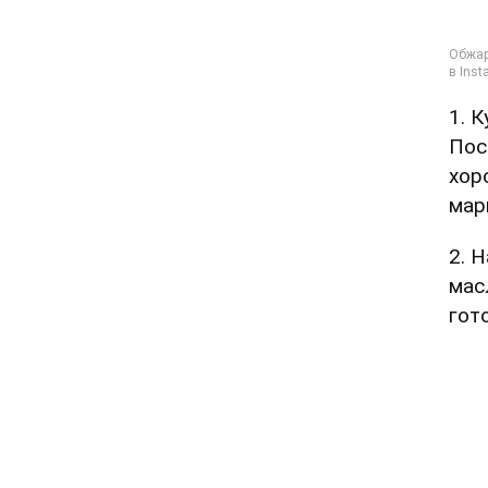
1. 
Пос
хор
мар
2. 
мас
гот