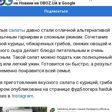
на Новини на OBOZ.UA в Google
Подписаться
лые
салаты
давно стали отличной альтернативой
вычным гарнирам и сложным ужинам. Сочетание
ной курицы, обжаренных грибов, свежих овощей и
ного сыра делает блюдо питательным и очень
сным. Такой салат можно подать как полноценный
д или легкий ужин. Готовится он быстро, а резуль
ременно понравится всей семье.
я приготовления вкусного салата с курицей, гриб
ыром опубликована на странице фудблогера haidu
ipes в
Instagram
.