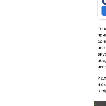
Теп
при
соч
неж
вку
обе
неп
Иде
и с
rec