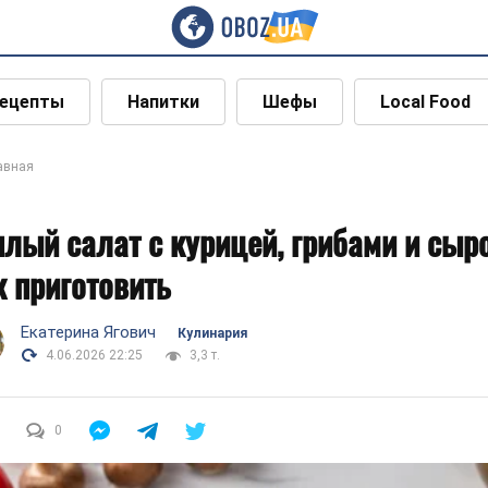
ецепты
Напитки
Шефы
Local Food
авная
плый салат с курицей, грибами и сыр
к приготовить
Екатерина Ягович
Кулинария
4.06.2026 22:25
3,3 т.
0