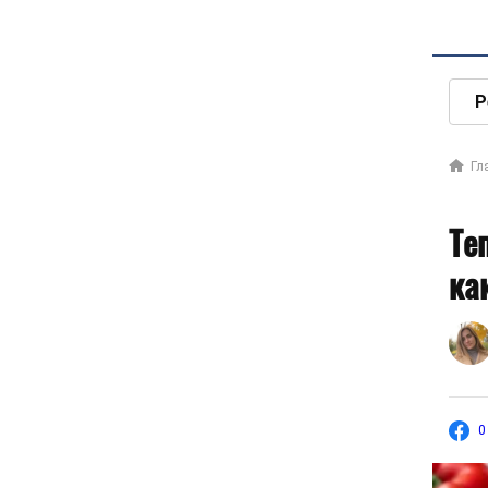
Р
Гл
Те
ка
0