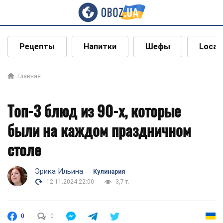
Рецепты
Напитки
Шефы
Local
Главная
Топ-3 блюд из 90-х, которые
были на каждом праздничном
столе
Эрика Ильина
Кулинария
12.11.2024 22:00
3,7 т.
0
0