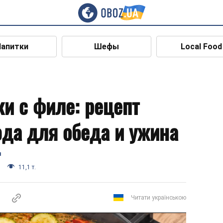
Напитки
Шефы
Local Food
и с филе: рецепт
да для обеда и ужина
я
11,1 т.
Читати українською