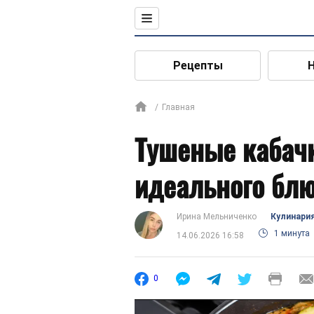
Рецепты
Главная
Тушеные кабачк
идеального блю
Ирина Мельниченко
Кулинари
1 минута
14.06.2026 16:58
0