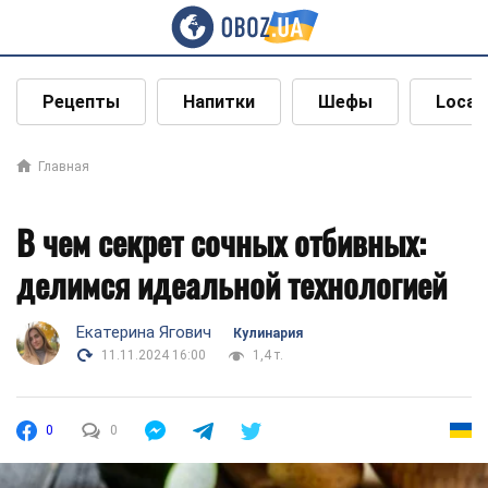
Рецепты
Напитки
Шефы
Local
Главная
В чем секрет сочных отбивных:
делимся идеальной технологией
Екатерина Ягович
Кулинария
11.11.2024 16:00
1,4 т.
0
0