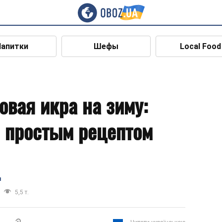
Напитки
Шефы
Local Food
овая икра на зиму:
 простым рецептом
я
5,5 т.