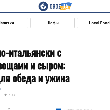
Напитки
Шефы
Local Food
по-итальянски с
вощами и сыром:
ля обеда и ужина
я
1,4 т.